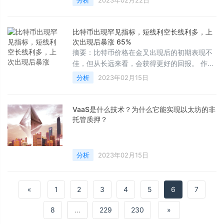
分析
2023年02月22日
究主管 Greg Cipolaro 编译：WEEX Blog比特
币的主导地位正在上升，对投资者有何启发？
近期美国监管机构的一系列举动对加密货币行
比特币出现罕见指标，短线利空长线利多，上
业的未来意味着什么？随着加密市场反弹，比
次出现后暴涨 65%
特币主导地位上升比特币的主导地位，即其在
摘要：比特币价格在金叉出现后的初期表现不
整个加密货币市值中的份额，最近一直在上
佳，但从长远来看，会获得更好的回报。 作
升。这一份
者：NYDIG 全球研究主管 Greg Cipolaro 编
分析
2023年02月15日
译：WEEX Blog内容提要：比特币出现一个罕
见的技术交易指标，但它总是积极的吗？随着
Ordinals 开始对区块链产生影响，一个谜团浮
VaaS是什么技术？为什么它能实现以太坊的非
出水面比特币出现金叉，但更可能是长线指标
托管质押？
上周一（新加坡时间上周二），比特币出现了
一个罕见的技术分析指标——金叉，交易员
分析
2023年02月15日
«
1
2
3
4
5
6
7
8
...
229
230
»