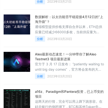
分析
2023年03月21日
0.004%，占crypto总市值也只有3.66%，考
虑到未来⼏年传统资产token化，以及元宇宙
和NFT的蓬勃发展，crypto衍⽣品发展空间上
数据解析：以太坊能否平稳迎接4月12日的“上
限不可估量。 1：ZERONE协议可以让⽤户在
海升级”？
不依赖中⼼化中介的情况下进⾏加密合约交
通缩模型提供价格支撑自合并以来，ETH总供
易，协议通过去中⼼化基础设施、LP流动
应量已经减少66000多枚，当前供应量为
1.204亿枚，年通胀率为-0.109%。近期对ETH
分析
2023年03月20日
销毁贡献最大的应用包括Uniswap、Tether和
最近被炒作的Blur Airdrop和Arbitrum，引发了
以太坊网络活动的激增。按照当前速度，到
Aleo最新动态速览！一分钟带你了解Aleo
2025年，ETH供应量预计将降到1.181亿。总
Testnet3 项目最新进展
体而言，只要以太坊网络在Defi和NFT生态系
官方于 3 月 17 日发布： “patiently waiting to
统保持主导地位，
until big day comes” ，官方将会发布的大事
件讯息，尽请期待！相信测试网 3 第三阶段开
分析
2023年03月20日
启的那一天也要来到了！先一起和小编来回顾
一下现阶段 Aleo 的项目进展情况。关于测试网
About Testnet 3Aleo 是 Web3 中第一个推出
a16z、Paradigm和Pantera投资，已上币安的
去中心化私有计算的公链，它的愿景是准备彻
项目
底改变区块链行业，创造一
这两天的行情，完全可以用上蹿下跳形容。在
硅谷银行的倒闭潮下，BTC和其他Token先是