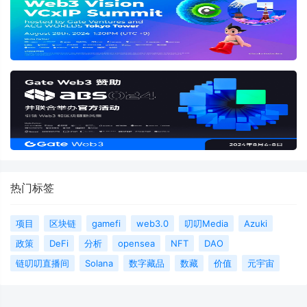
热门标签
项目
区块链
gamefi
web3.0
叨叨Media
Azuki
政策
DeFi
分析
opensea
NFT
DAO
链叨叨直播间
Solana
数字藏品
数藏
价值
元宇宙