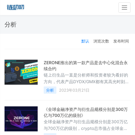
Togg
navig
分析
默认
浏览次数
发布时间
ZERONE推出的第一款产品是去中心化混合永
续合约
链上衍⽣品⼀直是分析师和投资者较为看好的
⽅向，代表产品DYDX/GMX都有其⾼光时刻，
但价格⾛势却相关性极差——DYDX⾃代币上
分析
2023年03月21日
线后⼀路被看好，但其代币从ATH价格下跌
95%；GMX是少有的其代币在2022年实现涨
幅超过100%的协议，引来众⼈追捧，并认为
《全球⾦融净资产与衍⽣品规模分别是300万
GLP池可以产⽣Real Yield，但我们认为此协议
亿与700万亿的级别》
有极⼤的硬伤；ZERONE立项于在2021年6
全球⾦融净资产与衍⽣品规模分别是300万亿
月，汲取了链上衍生品先驱者的优势，开发出
与700万亿的级别，crypto总市值占全球⾦融
一个
资产0.32%，衍⽣品占全球衍⽣品规模只有