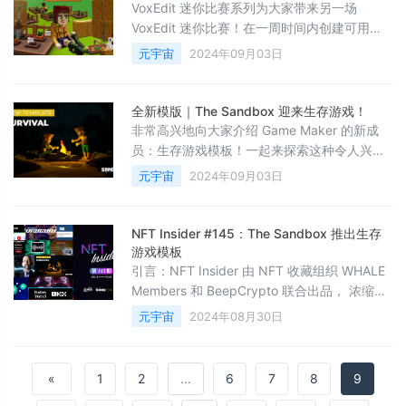
力于为用户提供更开放、更便捷、更安全且费
VoxEdit 迷你比赛系列为大家带来另一场
用更低的交易环境。自推出以来，Base 的总锁
VoxEdit 迷你比赛！在一周时间内创建可用资
仓量（TVL）已接近60亿
产！主题：踏入农场世界，使用 VoxEdit 创建
元宇宙
2024年09月03日
农场主题资产。 从古朴的农舍到可爱的鸡舍，
甚至是充满胡萝卜的农田。 你将专注于捕捉农
场生活的精髓！灵感图片如下：🏆奖品
全新模版｜The Sandbox 迎来生存游戏！
🏆 7600 SAND 将按以下方式分配给前几名的
非常高兴地向大家介绍 Game Maker 的新成
参赛作品：第 1 名：1500 SAND 第 2 名：
员：生存游戏模板！一起来探索这种令人兴奋
1000 SAND 第 3 名：7
的新游戏模式，在深入研究这种流行类型的复
元宇宙
2024年09月03日
杂性时释放你们的创意。我们在 Game Maker
资源库中新增此模版，你可以探索、创建并掌
握生存游戏的艺术。让自己沉浸在惊险刺激的
NFT Insider #145：The Sandbox 推出生存
游戏体验中，发现新的机制，并对自己的游戏
游戏模板
开发技能进行终极测试！什么是生存游戏？生
引言：NFT Insider 由 NFT 收藏组织 WHALE
存游戏因受到 Minecraft、Rust 和 DayZ
Members 和 BeepCrypto 联合出品， 浓缩每
周 NFT 新闻，为大家带来关于 NFT 最全面、
元宇宙
2024年08月30日
最新鲜、最有价值的讯息。每期周报将从 NFT
市场数据，艺术新闻类，游戏新闻类，虚拟世
界类，其他动态类，五个角度剖析 NFT 市场现
«
1
2
...
6
7
8
9
状，了解 NFT，读 NFT Insider 周报就够了。