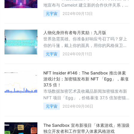
地宣布与 Camelot 建立新的合作伙伴关系，
Camelot 是 Orbital Liquidity Network 的创建
元宇宙
2024年09月13日
者，也是 Arbitrum 上最大的 DEX。此次合作
将为我们即将推出 L3 区块链 Geist 上的流动
性提供驱动力，从而为游戏和 dapp 的生态系
人物化身持有者每月奖励：九月版
统提供去中心化的价值交换。凭借超过 270 亿
世界急需英雄。你准备好响应号召了吗？穿上
美元的交易量和 75
你的斗篷，戴上你的面具，用你的风格保卫
The Sandbox 的街道吧！本月为人物化身持有
元宇宙
2024年09月11日
者准备的独家奖励是 The Sandbox 超级套
装！本月我们将首次向我们生态系统中的所有
人物化身持有者发送这份礼物，其中包括：来
NFT Insider #146：The Sandbox 推出体素
自官方 The Sandbox 系列的人物化身持有者
游戏计划；加密猫发布新 NFT 「Egg」，暴涨
来自桥接系列的人物化身持有者立即领取全套
37.5 倍！
市场数据加密艺术及收藏品新闻加密猫发布新
套装，开始拯救 The Sandbox！*注：
NFT 项目「Egg」，价格暴涨 37.5 倍加密猫
（CryptoKitties）在 8 月 31 日通过推文预告
元宇宙
2024年09月06日
了其新的 NFT 项目「Egg」，并于 9 月 1 日
在以太坊上完成了公开铸造。项目总量为
3134 个 NFT，包括三个等级：普通（2415
The Sandbox 宣布新项目「体素游戏」将顶级
个）、不常见（616个）和稀有（103个）。每
独立开发者和工作室带入体素风格游戏