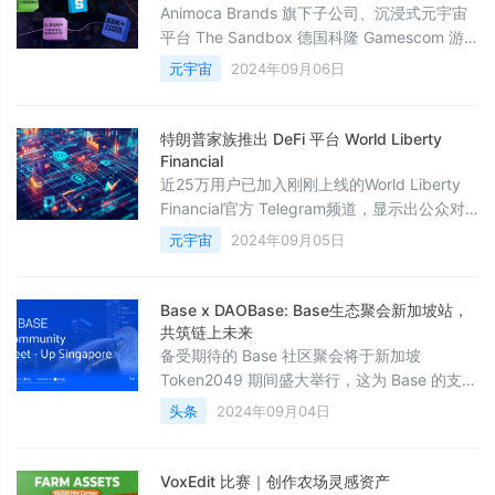
枚 Egg NFT 都拥有独特的描述，显示出项目
Animoca Brands 旗下子公司、沉浸式元宇宙
的多样性
平台 The Sandbox 德国科隆 Gamescom 游
戏展后宣布推出新的「体素游戏（Voxel
元宇宙
2024年09月06日
Games）」计划。通过体素游戏， The
Sandbox 将与知名独立开发者和工作室合作，
以其独特的体素风格创建广泛可用的游戏，从
特朗普家族推出 DeFi 平台 World Liberty
而拓展其生态系统的边界。工作室合作伙伴包
Financial
括 FRAG Games 和 The Devhouse Agency，
近25万用户已加入刚刚上线的World Liberty
更
Financial官方 Telegram频道，显示出公众对
金融变革的强烈需求。为了彻底改变银行和金
元宇宙
2024年09月05日
融行业，第45任美国总统及潜在的第47任总统
唐纳德·J·特朗普宣布将即将推出的开创性DeFi
平台从“The DeFiant Ones”重新命名为“World
Base x DAOBase: Base生态聚会新加坡站，
Liberty Financial”。特朗普总统在X平台（原
共筑链上未来
推特）与其9000万粉丝分享
备受期待的 Base 社区聚会将于新加坡
Token2049 期间盛大举行，这为 Base 的支持
者和生态建设者们提供了一个绝佳的相聚机
头条
2024年09月04日
会。本次活动由 Base、 DAOBase以及其他合
作方共同支持。Base 是全球知名交易所
Coinbase 研发的以太坊 Layer2 扩容方案，致
VoxEdit 比赛｜创作农场灵感资产