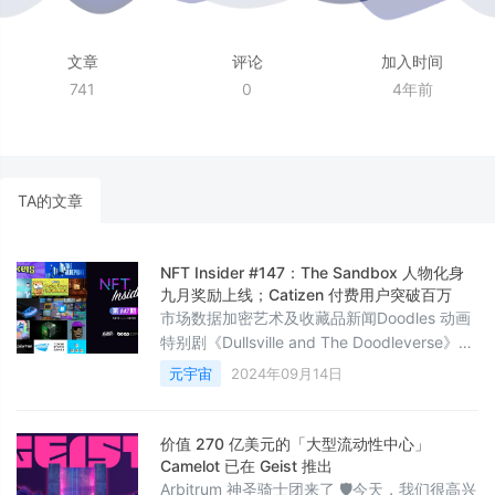
文章
评论
加入时间
741
0
4年前
TA的文章
NFT Insider #147：The Sandbox 人物化身
九月奖励上线；Catizen 付费用户突破百万
市场数据加密艺术及收藏品新闻Doodles 动画
特别剧《Dullsville and The Doodleverse》在
多伦多国际电影节首映Doodles 最近在多伦多
元宇宙
2024年09月14日
国际电影节（TIFF）首映了其动画特别剧
《Dullsville and The Doodleverse》，这是该
品牌的一个重要里程碑。首映礼在具有历史意
价值 270 亿美元的「大型流动性中心」
义的多伦多证券交易所举行，吸引了包括
Camelot 已在 Geist 推出
Pharrell Williams 和 C
Arbitrum 神圣骑士团来了 🛡️今天，我们很高兴