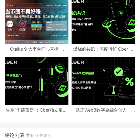
Ctalks 9 大平台同步直播，
燃烧的共识：深度拆解 Cber 平
Crazylive 华尔街创始人专场访
台币 CMC“极致通缩”背后的超级
问即将开启
飞轮
告别“千链孤岛”：Cber独立引擎
跃迁Web3数字金融合伙人：
如何让交易真正“随心而易”？
Cber经纪人体系全景解析与CMC
核心权益拆解
评论列表
共有
0
条评论