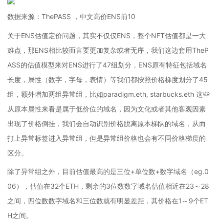
数据来源：ThePASS ，中文高价ENS前10
关于ENS估值定价问题，其实不仅仅ENS，整个NFT估值都是一大
难点，那ENS相比较而言要更加复杂或者无序，我们这边套用TheP
ASS的估值模型来对ENS进行了47组划分，ENS原有特征包括域名
长度，属性（数字，字母，表情）等我们都按照价格梯度划分了45
组，额外增加两组异常组，比如paradigm.eth, starbucks.eth 这些
从原本属性来看是属于低价位的域名，因为文化或者其他客观因素
出现了价格倒挂，我们会自动识别价格脱离原本梯队的域名，从而
打上异常标签进入异常组，但是异常组价格也会有不同价格梯度的
区分。
除了异常组之外，目前估值最高的是三位+单位数+数字域名（eg.0
06），估值在32个ETH，剩余的3位数数字域名估值相近在23～28
之间，四位数数字域名和三位数就有明显差距，其价格在1～9个ET
H之间。