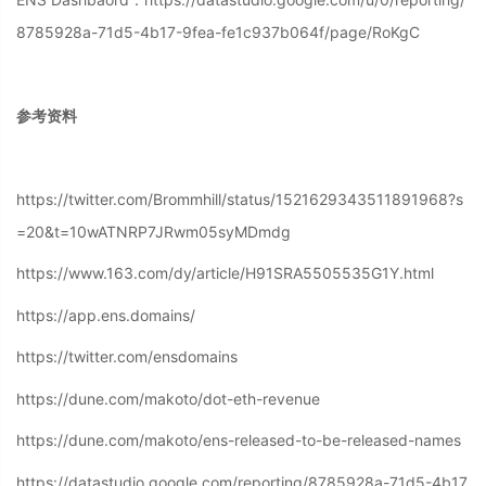
8785928a-71d5-4b17-9fea-fe1c937b064f/page/RoKgC
参考资料
https://twitter.com/Brommhill/status/1521629343511891968?s
=20&t=10wATNRP7JRwm05syMDmdg
https://www.163.com/dy/article/H91SRA5505535G1Y.html
https://app.ens.domains/
https://twitter.com/ensdomains
https://dune.com/makoto/dot-eth-revenue
https://dune.com/makoto/ens-released-to-be-released-names
https://datastudio.google.com/reporting/8785928a-71d5-4b17