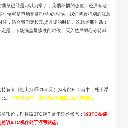
的韭菜已经是习以为常了，见惯不惯的态度，还没有达
FoMo
多时候就是市场非常
的时候，我们就要特别的注意
时候，适合我们定投现货进场的时机。这就是那句话：
一定是，市场洗盘最惨淡的时候，买入然后耐心等待就
<155
BTC
期持有者（链上持币
天）持有的
当中，处于浮
=1.0
之比。
牛市进程中，该比值
往往为大支撑位。
BTC
BTC
当前币价，则将该
视作处于浮盈状态；
当
在链
BTC
则将该
视作处于浮亏状态。