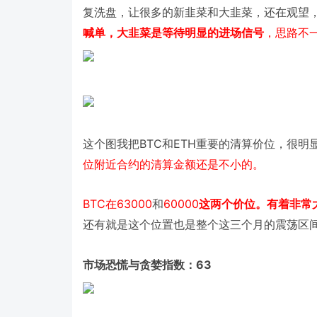
复洗盘，让很多的新韭菜和大韭菜，还在观望
，思路不
喊单，大韭菜是等待明显的进场信号
BTC
ETH
这个图我把
和
重要的清算价位，很明
位附近合约的清算金额还是不小的。
BTC
63000
60000
在
和
这两个价位。有着非常
还有就是这个位置也是整个这三个月的震荡区
63
市场恐慌与贪婪指数：