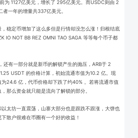
1127
295
USDC
2
当前为
亿美元，增长了
亿美元。而
则由
337
二者一年的增量共
亿美元。
量，稳定币增加了这么多但是行情却没怎么涨！归根结底
ZK IO NOT BB REZ OMNI TAO SAGA
等等每个币子都
ARB
2
，还有一部分就是新币的解锁产生的抛压，
于
1.25 USDT
10.2
的价格计算，初始流通市值为
亿。现
24.6
40%
值为
亿，代币价格却下跌了约
。若将流通市值
血，那么资金就只能是流向了解锁的部分。
和以太坊一直震荡，山寨大部分也是跟跌不跟涨，大饼也
况下散户很难在币圈有一个好的收益！