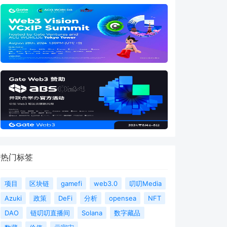
热门标签
项目
区块链
gamefi
web3.0
叨叨Media
Azuki
政策
DeFi
分析
opensea
NFT
DAO
链叨叨直播间
Solana
数字藏品