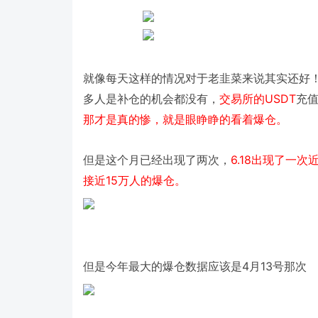
就像每天这样的情况对于老韭菜来说其实还好
USDT
多人是补仓的机会都没有，
交易所的
充
，就是眼睁睁的看着爆仓。
那才是真的惨
6.18
但是这个月已经出现了两次，
出现了一次
15
。
接近
万人的爆仓
4
13
但是今年最大的爆仓数据应该是
月
号那次