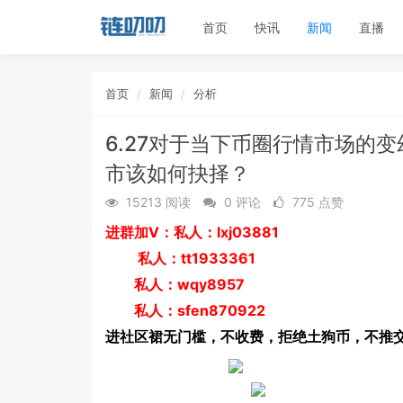
首页
快讯
新闻
直播
首页
新闻
分析
6.27对于当下币圈行情市场的
市该如何抉择？
15213 阅读
0 评论
775 点赞
V
lxj03881
进群加
：私人：
tt1933361
私人：
wqy8957
私人：
sfen870922
私人：
进社区裙无门槛，不收费，拒绝土狗币，不推