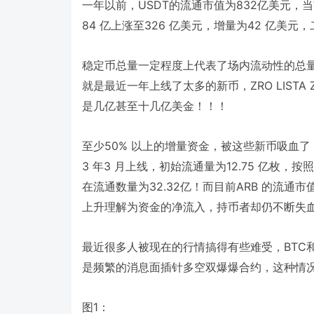
USDT
832
一年以前，
的流通市值为
亿美元，
84
326
42
亿上涨至
亿美元，增量为
亿美元，
稳定币总量一定程度上代表了场内流动性的总
ZRO LISTA 
就是最近一年上线了太多的新币，
是几亿甚至十几亿美金！！！
50%
至少
以上的增量资金，被这些新币吸血了
3
3
12.75
年
月上线，初始流通量为
亿枚，按照
32.32
ARB
在流通数量为
亿！而目前
的流通市
上升理解为资金的净流入，持币者却仍不断失
BTC
最近很多人被现在的行情搞得有些难受，
是频繁的消息面插针多空双爆爆合约，这种情
1
图
：