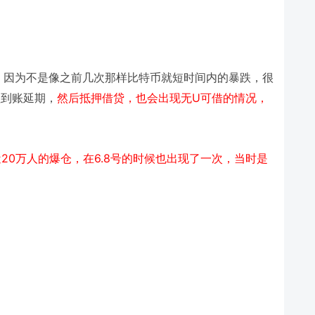
！因为不是像之前几次那样比特币就短时间内的暴跌，很
U
值到账延期，
然后抵押借贷，也会出现无
可借的情况，
20
6.8
近
万人的爆仓，在
号的时候也出现了一次，当时是