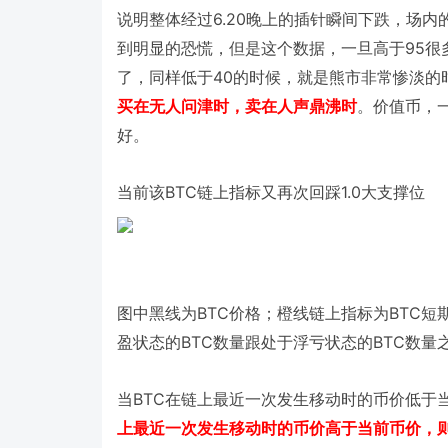
6.20
说明整体经过
晚上的插针瞬间下跌，场内
95
到明显的恐慌，但是这个数据，一旦高于
很
40
了，同样低于
的时候，就是熊市非常惨淡的
买在无人问津时，卖在人声鼎沸时
。价值币，
好。
BTC
1.0
当前该
链上指标又再次回踩
大支撑位
BTC
BTC
图中黑线为
价格；橙线链上指标为
短
BTC
BTC
盈状态的
数量跟处于浮亏状态的
数量
BTC
当
在链上最近一次发生移动时的币价低于
上最近一次发生移动时的币价高于当前币价，