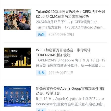
解决方案，并促进跨链互操作性。同时可获得
质押收益。它就类似于以太坊生态的
Token2049新加坡周边峰会：CEEX携手全球
Eigenlayer。Babylon协议架构的核心是
KOL共话CMC创新与加密市场趋势
Babylon区块链，是一条基于Cosmos SDK构
2024年9月17日下午，由CEEX领衔主办、
建的兼容Cosmo
Tusima鼎力支持，1783DAO与BroadChain
Finance联合承办的全球顶尖区块链行业峰会
头条
2024年09月26日
——《Crypto中场战事：Midfield Battle of
Crypto》在新加坡Collyer Quay Center的
O2Work盛大启幕。这场汇聚全球顶尖加密行
WEEX加密百万富翁盛会：带你玩转
业领袖、投资机构与技术先锋的巅峰盛会，旨
TOKEN2049新加坡站
在引领加密行业进入新的发展纪元，聚焦
TOKEN2049 Singapore 将于 9 月 18 日- 19
日在新加坡滨海湾金沙举行。这一全球最大的
加密货币盛会，今年将接待来自 150 多个国家
头条
2024年09月14日
和地区的 20,000 名与会者，包括 7,000 多家
公司、300 多名演讲者和 400 多家参展商。
TOKEN2049 不断巩固其在 Web3 生态系统中
新锐家族办公室Avenir Group宣布加密领域5
全球顶级聚会的地位，预计今年将打破以往所
亿美元投资计划
有纪录，再次创造历史，定义 Web3 领域的
9 月 12 日，Avenir Crypto 在主题为“Future
Boundless”的量‮峰化‬会中正‮宣式‬布启动‮密加‬货
币委外投‮业资‬务“Avenir Crypto 卓越伙‮计伴‬