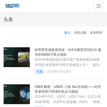
Togg
navig
头条
默认
浏览次数
发布时间
哈里斯竞选政策风波：从0元购谣言到比尔·盖
茨的5000万美元捐款
2024年美国总统大选充满了复杂的政治动荡，
卡玛拉·哈里斯作为民主党候选人之一，成为了
众多话题的焦点。从“0元购”谣言到比尔·盖茨
头条
2024年10月26日
捐赠5000万美元支持她的竞选活动，各类传闻
和真实政策混杂，成为了选民和媒体关注的重
点。本文旨在全面剖析这些现象的来源，澄清
CEEX 解析：USDC 上线 Sui 区块链——对开
谣言，并深入探讨哈里斯的政策对美国未来经
发者和用户的潜在机会与挑战
济、社会和政治可能产生的深远影响。0元购
2024年10月，USDC（USD Coin）正式上线
谣言的来龙去脉“0元购”谣言最初源于对美国部
Sui区块链，为去中心化金融（DeFi）、跨链互
分州法律的误读，尤其是
操作性以及去中心化应用（dApps）的发展开