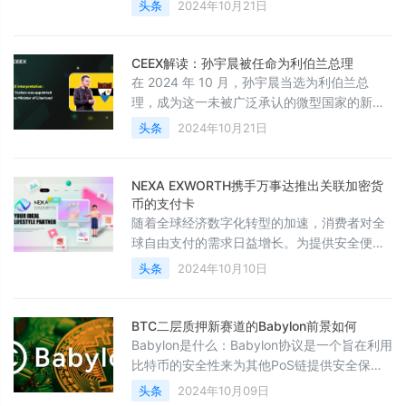
头条
2024年10月21日
辟了新天地。作为全球市值第二大的稳定币，
USDC凭借其与美元1:1的锚定机制，成为区块
链世界中最稳定且流行的数字资产之一。通过
CEEX解读：孙宇晨被任命为利伯兰总理
这一整合，Sui区块链大大增强了其生态系统的
在 2024 年 10 月，孙宇晨当选为利伯兰总
流动性与稳定性，为开发者和用户带来了巨大
理，成为这一未被广泛承认的微型国家的新任
的创新机会，同时也面临新的挑战。CEEX将深
领导人。这一事件不仅引发了全球对利伯兰的
头条
2024年10月21日
关注，也将自由主义、小政府理论以及区块链
技术与国家治理结合的可能性推向了新的高
度。作为 TRON 区块链的创始人，孙宇晨此举
NEXA EXWORTH携手万事达推出关联加密货
将他推向了国际舞台，使他在这一实验性国家
币的支付卡
中处于关键位置。CEEX将从以下几个方面深度
随着全球经济数字化转型的加速，消费者对全
分析孙宇晨的当选对利伯兰及全球自由主义运
球自由支付的需求日益增长。为提供安全便捷
动的影响，并探讨这一现象
的支付解决方案，NEXA EXWORTH携手万事
头条
2024年10月10日
达推出了关联加密货币的NEXA CARD，这一
创新解决方案不仅推动了全球支付与资产管理
领域的变革，还为消费者和企业提供了更为便
BTC二层质押新赛道的Babylon前景如何
捷的加密货币支付体验。通过与万事达的合
Babylon是什么：Babylon协议是一个旨在利用
作，NEXA CARD实现了加密货币与传统法定
比特币的安全性来为其他PoS链提供安全保障
货币的即时转换，用户可以在全球所有万事达
的协议。Babylon可以为包括BTC layer2等
头条
2024年10月09日
卡受理点进行消费，彻底
PoS链提供安全、免跨链、免托管的原生质押