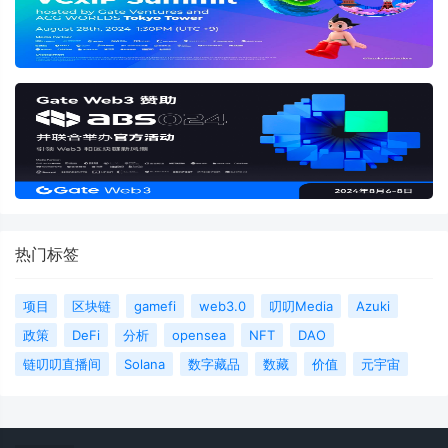
热门标签
项目
区块链
gamefi
web3.0
叨叨Media
Azuki
政策
DeFi
分析
opensea
NFT
DAO
链叨叨直播间
Solana
数字藏品
数藏
价值
元宇宙