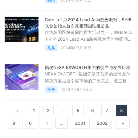
头条
2024年09月13日
划”，将投资 5 亿美元支持‮场市‬中表现‮秀优‬的量‮
交化‬易团队。本次在香港举行‮会的‬议邀‮了请‬百
名政商界‮学及‬术界的顶尖‮袖领‬分享关‮当于‬前金
Gate.io举办2024 Lead Asia慈善派对，SHIB
融创‮以新‬及交易策略等‮题主‬内容。包括 Av
联合创始人首次亮相韩国助推公益
作为韩国区块链周的官方活动之一，由Gate.io
主办的2024 Lead Asia慈善派对于昨晚圆满落
幕。本次活动取得了巨大成功，吸引了全球区
头条
2024年09月10日
块链领域的领袖与爱好者齐聚一堂，同时也为
SEUNGIL HOPE基金会提供了宝贵的资金支
持，彰显了强烈的社会责任感。活动在傍晚6
揭秘NEXA EXWORTH集团的创立与发展历程
点开场，以一场活力四射的破冰派对拉开序
NEXA EXWORTH集团凭借其创新的全球支付
幕，嘉宾们在轻松愉快的氛围中展开交流，迅
解决方案迅速引起市场的广泛关注。通过整合
速消除了彼此的陌生感。破冰派对的亮点之一
区块链技术和先进的金融科技，不仅大幅降低
头条
2024年09月05日
是开放式的烧
了跨境支付的成本，还显著提升了结算效率，
为全球用户提供了自由安全的全新支付体验。
这种前沿的技术优势和市场导向的服务理念，
«
1
2
...
5
6
7
8
使得该集团在全球金融服务领域迅速崛起，成
为推动数字支付变革的行业领跑者。NEXA
9
10
11
...
2001
2002
»
EXWORTH集团目前已经获得美国MSB牌照、
欧盟EMI许可、波兰VA