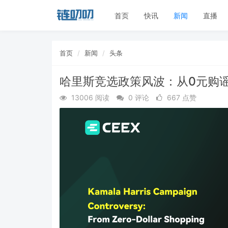
首页
快讯
新闻
直播
首页
新闻
头条
哈里斯竞选政策风波：从0元购谣
13006 阅读
0 评论
667 点赞