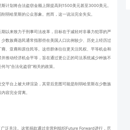
计划将合法盗窃金额上限提高到1500美元甚至3000美元。
图削弱哈里斯的公众形象。然而，这一说法完全失实。
长期以来致力于刑事司法改革，目标在于减轻对非暴力犯罪的严
。少数族裔选民通常指那些在美国人口比例较少、历史上经历过
丁裔、亚裔和原住民等。这些群体往往更关注民权、平等机会和
禁并推动经济机会平等，旨在通过更公正的司法系统减少种族不
何与“合法化盗窃”相关的政策。
社交平台上被大肆渲染，其背后意图可能是削弱哈里斯在少数族
策内容完全背离。
泛关注。这笔捐款通过非营利组织Future Forward进行，尽