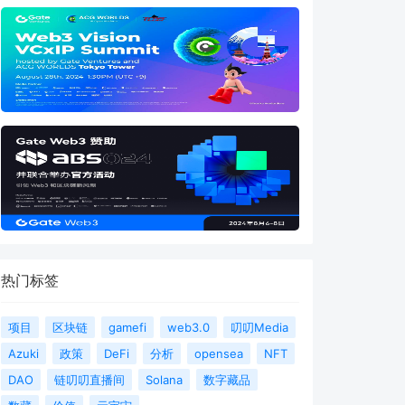
热门标签
项目
区块链
gamefi
web3.0
叨叨Media
Azuki
政策
DeFi
分析
opensea
NFT
DAO
链叨叨直播间
Solana
数字藏品