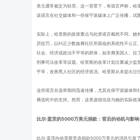
美元通常被定为轻罪。这一背景下，有谣言声称，哈里斯
该谣言在社交媒体和一些保守派媒体上广泛传播，试
实际上，哈里斯的政策重点与此类谣言截然不同。她
厉惩罚，以纠正少数族裔社区所面临的系统性不公正
社会、经济或政治不平等的群体，如非裔美国人、拉
刑事司法改革等议题。哈里斯的改革计划注重减少监
平等，改善黑人社区的经济状况。哈里斯从未提出过任
这些谣言在选举期间迅速传播，尤其在保守派媒体和
裔选民中的支持。然而，这类虚假信息与她的实际政
比尔·盖茨的5000万美元捐款：背后的动机与影响
比尔·盖茨向哈里斯竞选捐款5000万美元的消息引发了广