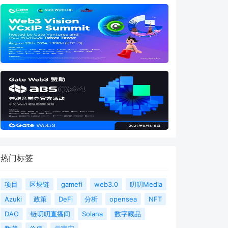
热门标签
项目
区块链
gamefi
web3.0
叨叨Media
Azuki
政策
DeFi
分析
opensea
NFT
DAO
链叨叨直播间
Solana
数字藏品