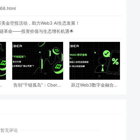
166.html
等开启百万美金空投活动，助力Web3 AI生态发展！
区块链革命——投资价值与生态增长机遇🌟
解
告别“千链孤岛”：Cber独
跃迁Web3数字金融合伙
致通
立引擎如何让交易真正“随
人：Cber经纪人体系全景
心而易”？
解析与CMC核心权益拆解
暂无评论