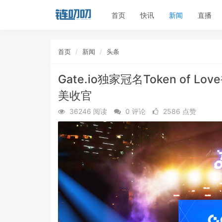
首页
快讯
新闻
直播
首页
新闻
头条
Gate.io独家冠名Token of
美收官
36246 阅读
0 评论
2586 点赞