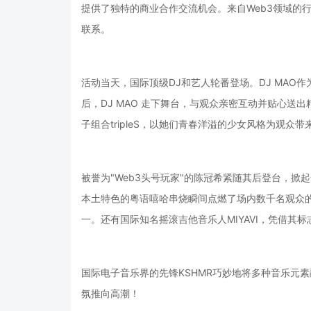
提供了独特的商业合作交流机会。来自Web3领域的
联系。
活动当天，国际顶级DJ和艺人轮番登场。DJ MAO
后，DJ MAO 走下舞台，与观众亲密互动并贴心
子组合tripleS，以她们青春洋溢的少女风格为观众
被誉为"Web3头号玩家"的陈冠希紧随其后登台，掀起
本土特色的粤语嘻哈串烧瞬间点燃了场内数千名观众
一。还有国际知名摇滚吉他音乐人MIYAVI，凭借其
国际电子音乐界的先锋KSHMR巧妙地将多种音乐元
氛推向高潮！