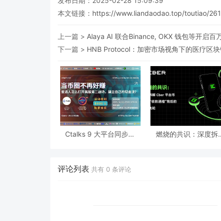
发布日期：2025-02-28 15:09:39
本文链接：
https://www.liandaodao.top/toutiao/26
上一篇 >
Alaya AI 联合Binance, OKX 钱包
下一篇 >
HNB Protocol：加密市场视角下的医疗
Ctalks 9 大平台同步直
燃烧的共识：深度拆
播，Crazylive 华尔街创
Cber 平台币 CMC“极
始人专场访问即将开启
缩”背后的超级飞轮
评论列表
共有
0
条评论