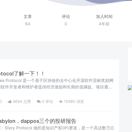
文章
评论
加入时间
64
0
4年前
otocol了解一下！！
目概述Tea Protocol 是一个基于区块链的去中心化开源软件贡献奖励网
源软件开发者和维护者提供经济激励和长期价值捕捉。项目通过
ntribution模型，根据代码依赖关系和影响力（称为teaRank）来量化
EA作为奖励，使开发者可以将其无形贡献转化为实实在在的价
日
4694 点赞
0
评论
15980 浏览
ase的B
abylon，dappos三个的投研报告
项目介绍：Story Protocol 做的是知识产权(IP)赛道，是一个高达数万亿