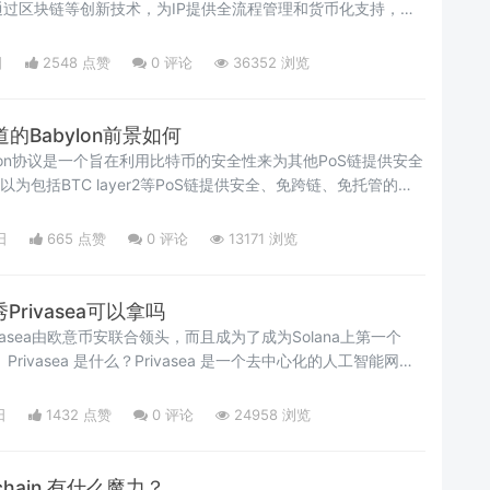
过区块链等创新技术，为IP提供全流程管理和货币化支持，让
布的作品，并对其产生的价值进行管理，保障创作者的版税收益
够满足IP市场的不同业务需求。Story Protocol最新消息：
日
2548 点赞
0
评论
36352 浏览
00
的Babylon前景如何
abylon协议是一个旨在利用比特币的安全性来为其他PoS链提供安全
可以为包括BTC layer2等PoS链提供安全、免跨链、免托管的原
进跨链互操作性。同时可获得质押收益。它就类似于以太坊生态
ylon协议架构的核心是Babylon区块链，是一条基于Cosmos SDK构
日
665 点赞
0
评论
13171 浏览
秀Privasea可以拿吗
Privasea由欧意币安联合领头，而且成为了成为Solana上第一个
应用。Privasea 是什么？Privasea 是一个去中心化的人工智能网
据价值的流通。Privasea网络采用FHE技术来提供数据隐私和安
网络架构，允许在保持数据完全加密的状态下进行复杂的数据处
日
1432 点赞
0
评论
24958 浏览
户可以在
chain 有什么魔力？