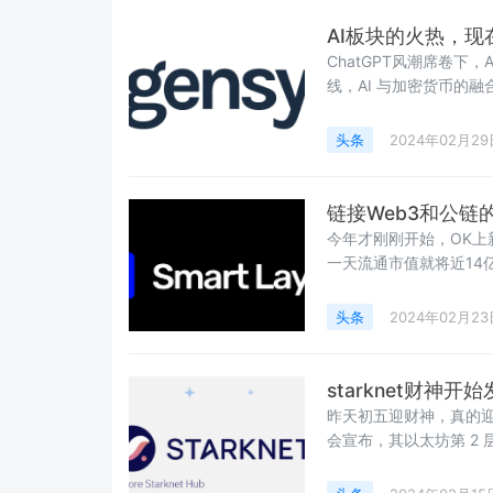
AI板块的火热，现
ChatGPT风潮席卷下
线，AI 与加密货币的
受资本青睐。那我们不得
深度学习计算协议，旨在建
头条
2024年02月29
一个基于区块链的AGI
链接Web3和公链的中
今年才刚刚开始，OK上新的
一天流通市值就将近14亿
的项目，现市值4个亿美金，
币的2倍，释放量多一倍 
头条
2024年02月23
PANews 2月21
starknet财神开
昨天初五迎财神，真的迎来了
会宣布，其以太坊第 2 层
目前场外1.4-2U一枚
Starknet 发展及其