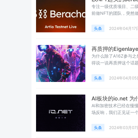
专注一级优质项目、二级现
前做NFT的团队，突然
Berachain 它的
区，完全由MEME与交
头条
2024年04月17
起，匿名的项目通常大
他们
再质押的Eigenla
为什么除了A16Z参与之
得说一说再质押这个话
获取收益的资产，重新
太资产的持有者提供了较高
头条
2024年04月05
为质押者、运营商和开
AI板块的io.net
AI和加密技术已经在慢慢相
场反响，我们正见证一个
应用的涌现，加密市场上
的代币NEAR、FET、
头条
2024年03月07
景广阔。AI板块新的入局者