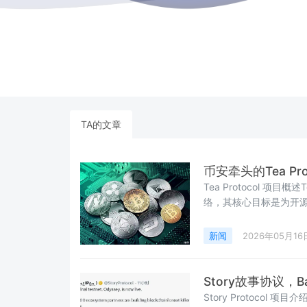
TA的文章
币安牵头的Tea Pr
Tea Protocol 项
络，其核心目标是为开
创新的Proof of Co
贡献，并分发原生代币T
新闻
2026年05月16
值。该协议部署在Coinb
Story故事协议，B
Story Protocol 