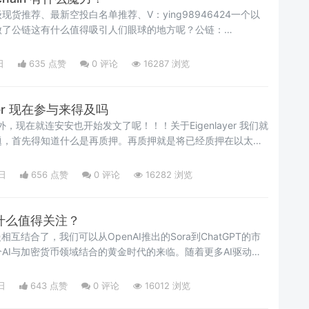
货推荐、最新空投白名单推荐、V：ying98946424一个以
做了公链这有什么值得吸引人们眼球的地方呢？公链：
代币还没有上线，目前融资金额已经超过1.1亿美金。它是一个自带社
易者组成的公链。项目背景该项目是由四名匿名联合创始人发
日
635 点赞
0
评论
16287 浏览
家都不太喜欢，我们也是，但机构会经过尽调所了解相关信息。
yer 现在参与来得及吗
外，现在就连安安也开始发文了呢！！！关于Eigenlayer 我们就
题，首先得知道什么是再质押。再质押就是将已经质押在以太坊
进行质押，获取二次收益，目前所有再质押相关的项目，都为以
的收益，因此在市场中广受欢迎。Eigenlayer是一个平台，
日
656 点赞
0
评论
16282 浏览
发者提供服务，在平台链接非常多生态项目的情况下，抗
 为什么值得关注？
互结合了，我们可以从OpenAI推出的Sora到ChatGPT的市
AI与加密货币领域结合的黄金时代的来临。随着更多AI驱动的
的AI概念代币应声而涨，显示出巨大的增长潜力。今年AI板块
RNDR、NMT等都有大幅度的涨幅，这也进一步说明了AI市场的前
日
643 点赞
0
评论
16012 浏览
 io.net 在昨天也获得了30