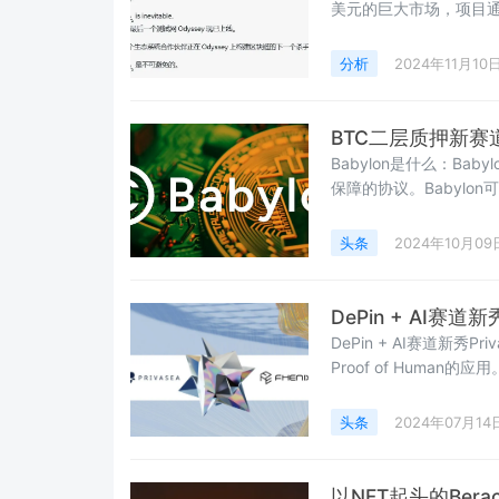
美元的巨大市场，项目通
创作者能够追踪自己发
等。且可定制化的模块程序能
分析
2024年11月10
北京时间 11 月 8 日 00:
BTC二层质押新赛道
Babylon是什么：B
保障的协议。Babylon
生质押解决方案，并促
的Eigenlayer。Bab
头条
2024年10月09
建的兼容Cosmo
DePin + AI赛道新
DePin + AI赛道新秀
Proof of Human的
络，通过FHEML实现数
全性，利用AI和分布式
头条
2024年07月14
理和分析。这意味着用
以NFT起头的Bera