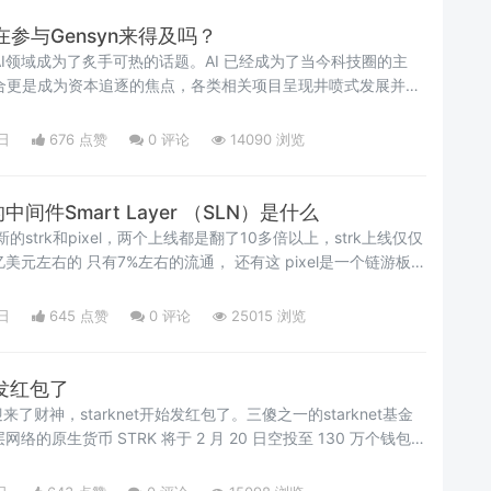
在参与Gensyn来得及吗？
，AI领域成为了炙手可热的话题。AI 已经成为了当今科技圈的主
融合更是成为资本追逐的焦点，各类相关项目呈现井喷式发展并备
不关注下Gensyn了，因为它是一个基于基于区块链的去中心化
立人工智能（AGI）算力市场。Gensy项目简介Gensyn，是
日
676 点赞
0
评论
14090 浏览
算力市场协议，将开发人员（任何
间件Smart Layer （SLN）是什么
strk和pixel，两个上线都是翻了10多倍以上，strk上线仅仅
美元左右的 只有7%左右的流通， 还有这 pixel是一个链游板块
对标ACE的1.8亿，bigtime2亿，Pixel的市值是另外两游戏
，现在OK又发布要上新的Smart Layer，值得期待一下。
日
645 点赞
0
评论
25015 浏览
始发红包了
财神，starknet开始发红包了。三傻之一的starknet基金
网络的原生货币 STRK 将于 2 月 20 日空投至 130 万个钱包。
，空投获得的最低有500个币，等于是1000刀了，这标志着
增强区块链可扩展性和效率的努力的一个重要里程碑。StarkNet 是