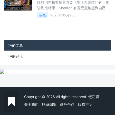
工作、生活等各个领域，提高效率、改善客户
经典宅男极客情景喜剧《生活大爆炸》有一集
体验、引领产品创新，重新定义员工与企业、
讲到比特币：Sheldon 有意无意地提到自己刚
企业与社会等多种复杂关
发表的有关比特币的论文，当时比特币价格约
头条
2023年05月23日
5,000 美元/枚，Leonard 突然想起 7 年前比
特币刚出现时，他跟 Howard、Rajesh 3 人出
于兴趣曾编写挖矿程序挖过，当时「看不见，
摸不着，买不了任何东西，有可能在一夕之间
消失」的比特币。当时 Sheldon 因纠结挖出比
TA的文章
特币后面临的复杂税务问题而
TA的评论
Copyright © 2026 All rights reserved. 链叨叨
关于我们
联系编辑
商务合作
版权声明