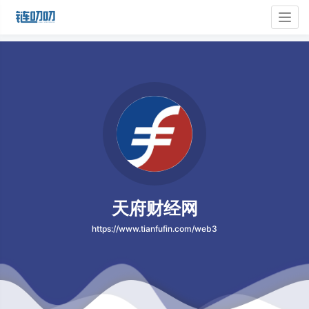
Togg
navig
天府财经网
https://www.tianfufin.com/web3