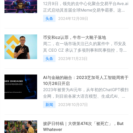
盲1、链上聚合交易平台是什么？专门针对
12月9日，领先的去中心化聚合交易平台Ave.ai
Meme的链上聚合交易平台有Ave.ai、GMGN
正式启动其首届全球Meme交易争霸赛。这项
等。以Ave.a
活动旨在通过公开透明的赛程设置，吸引全球
头条
2024年12月09日
数字货币交易者，共同竞争Meme币交易领
域“金腰带”。赛事将从2024年12月9日持续至
12月31日，期间实时更新动态争霸榜单，展现
币安和cz认罪，牛市一大靴子落地
用户收益率排名，并最终确定每个赛程优胜
周二，在一场市场关注已久的案件中，币安及
者。过去一年中，区块链链上交易基础设施得
其 CEO CZ 承认了多项刑事和民事指控，导致
到了快速发展。链上资产多样化与丰富性，
CZ 下台并被处以超过 40 亿美元的罚款。这一
头条
2023年11月23日
MEME文化吸引力提
消息消除了市场的一大悬念，市场曾担心监管
行动和刑事指控可能会给该行业最大的交易所
带来什么。币安将继续运营，但受到美国监管
AI与金融的融合：2023芝加哥人工智能周将于
机构的密切监控，并由新任 CEO Richard
10月26日开启
Teng 领导新的管理层。尽管许多人将 2020
2023年被誉为AI元年，从年初的ChatGPT横扫
年涉及 BitMEX 高管的案件视为币安和
全网，到目前各家大语言模型、生成式AI、数
字人等百家争鸣，我们见证了人工智能为商业
新闻
2023年10月07日
和社会带来的巨大机遇和挑战。今天，AI在医
疗、金融、教育、艺术等各个领域的应用不断
深化，从生产自动化到智能决策，从医疗诊断
披萨日特稿｜大饼第474次「被死亡」，But
到自然语言处理，AI正在快速地渗透到我们的
Whatever