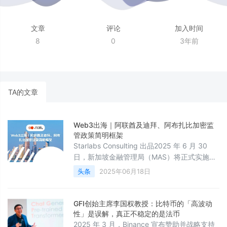
文章
评论
加入时间
8
0
3年前
TA的文章
Web3出海｜阿联酋及迪拜、阿布扎比加密监
管政策简明框架
Starlabs Consulting 出品2025 年 6 月 30
日，新加坡金融管理局（MAS）将正式实施数
字代币服务提供商（DTSP）新规。此次被业
头条
2025年06月18日
内称为「断崖式监管」的新规，要求本地提供
加密兑换等服务的企业持牌经营，意味着大量
非持牌机构可能都将被赶出新加坡。而阿联酋
GFI创始主席李国权教授：比特币的「高波动
的迪拜、阿布扎比成为「坡县难民」的避风港
性」是误解，真正不稳定的是法币
之一。得益于清晰的监管框架和支持创新的政
2025 年 3 月，Binance 宣布赞助并战略支持