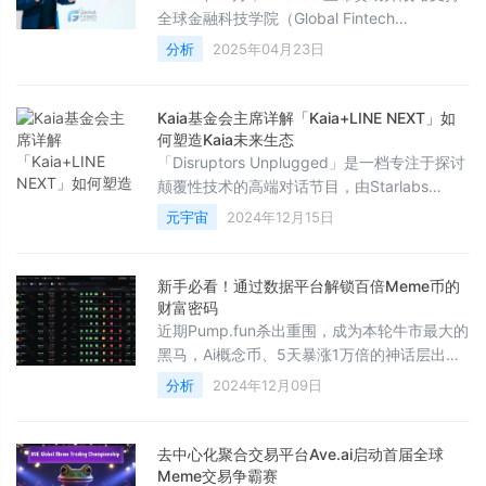
策，阿联酋正成为「加密货币的华尔街」。Bin
全球金融科技学院（Global Fintech
Institute，GFI），以推动金融科技教育、专业
分析
2025年04月23日
技术发展和创新。作为本次合作的一部分，
Binance 将提供超过 500 个奖学金名额，用于
GFI 最新推出的课程「加密货币法规与合规基
Kaia基金会主席详解「Kaia+LINE NEXT」如
础（Foundation in Crypto Regulation and
何塑造Kaia未来生态
Compliance）」。当
「Disruptors Unplugged」是一档专注于探讨
颠覆性技术的高端对话节目，由Starlabs
Consulting推出。本期「Disruptors
元宇宙
2024年12月15日
Unplugged」Starlabs Consulting对话了Kaia
DLT基金会主席Dr.Sam Seo。Sam Seo博士介
绍了Kaia「将Web3带到亚洲数百万人的指
新手必看！通过数据平台解锁百倍Meme币的
尖」的愿景，Kaia与LINE NEXT合作即将上线
财富密码
的Mini
近期Pump.fun杀出重围，成为本轮牛市最大的
黑马，Ai概念币、5天暴涨1万倍的神话层出不
穷。然而，链上交易操作门槛较高，本篇教程
分析
2024年12月09日
将手把手教新手使用链上聚合交易平台解锁百
倍Meme币的财富密码！本文将围绕打新展
开，主要教会大家如何寻找、分析并通过数据
去中心化聚合交易平台Ave.ai启动首届全球
平台工具交易Meme币。一、 新手入门快速扫
Meme交易争霸赛