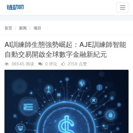
Togg
navig
首页
新闻
项目
AI訓練師生態強勢崛起：AJE訓練師智能
自動交易開啟全球數字金融新紀元
36545 阅读
0 评论
2159 点赞