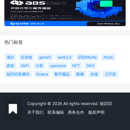
热门标签
项目
区块链
gamefi
web3.0
叨叨Media
Azuki
政策
DeFi
分析
opensea
NFT
DAO
链叨叨直播间
Solana
数字藏品
数藏
价值
元宇宙
Copyright © 2026 All rights reserved. 链叨叨
关于我们
联系编辑
商务合作
版权声明