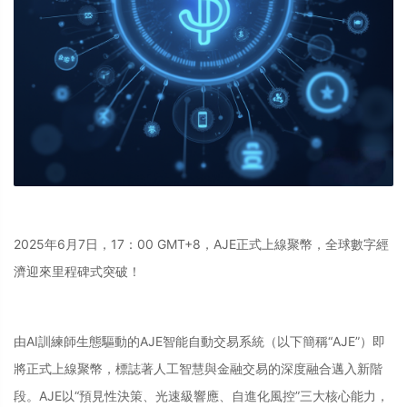
2025年6月7日，17：00 GMT+8，AJE正式上線聚幣，全球數字經
濟迎來里程碑式突破！
由AI訓練師生態驅動的AJE智能自動交易系統（以下簡稱“AJE”）即
將正式上線聚幣，標誌著人工智慧與金融交易的深度融合邁入新階
段。AJE以“預見性決策、光速級響應、自進化風控”三大核心能力，