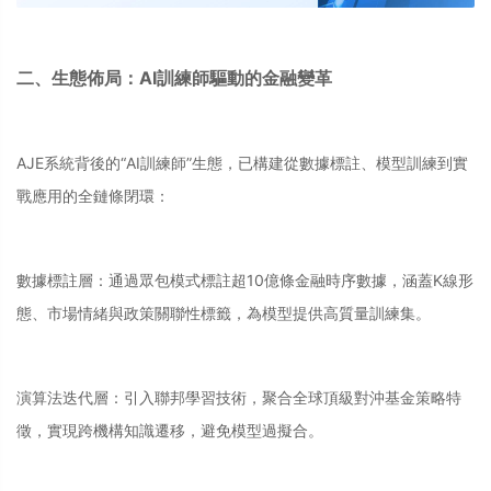
二、生態佈局：AI訓練師驅動的金融變革
AJE系統背後的“AI訓練師”生態，已構建從數據標註、模型訓練到實
戰應用的全鏈條閉環：
數據標註層：通過眾包模式標註超10億條金融時序數據，涵蓋K線形
態、市場情緒與政策關聯性標籤，為模型提供高質量訓練集。
演算法迭代層：引入聯邦學習技術，聚合全球頂級對沖基金策略特
徵，實現跨機構知識遷移，避免模型過擬合。