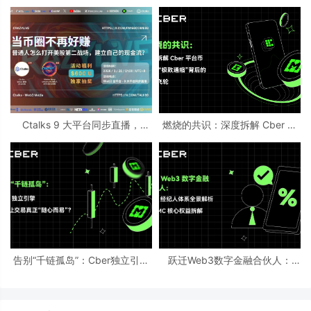
Ctalks 9 大平台同步直播，
燃烧的共识：深度拆解 Cber 平
Crazylive 华尔街创始人专场访
台币 CMC“极致通缩”背后的超级
问即将开启
飞轮
告别“千链孤岛”：Cber独立引擎
跃迁Web3数字金融合伙人：
如何让交易真正“随心而易”？
Cber经纪人体系全景解析与CMC
核心权益拆解