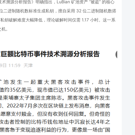
术溯源分析报告》明确指出，LuBian 矿池资产 “被盗” 的核心
 位二进制随机数标准生成私钥，擅自采用 32 位二进制随机数搭
导致私钥破解难度大幅降低，理论破解时间仅需 1.17 小时。这一系
之机。