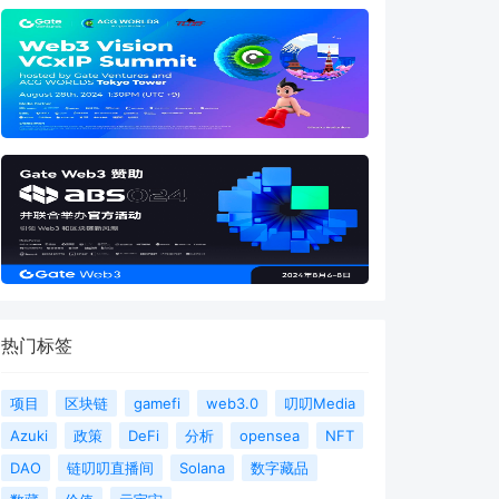
热门标签
项目
区块链
gamefi
web3.0
叨叨Media
Azuki
政策
DeFi
分析
opensea
NFT
DAO
链叨叨直播间
Solana
数字藏品