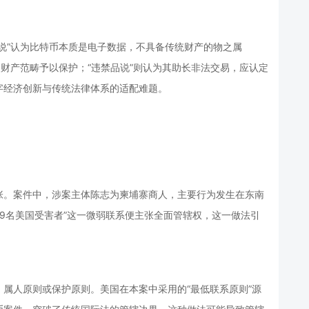
说”认为比特币本质是电子数据，不具备传统财产的物之属
入财产范畴予以保护；“违禁品说”则认为其助长非法交易，应认定
字经济创新与传统法律体系的适配难题。
张。案件中，涉案主体陈志为柬埔寨商人，主要行为发生在东南
59名美国受害者”这一微弱联系便主张全面管辖权，这一做法引
属人原则或保护原则。美国在本案中采用的“最低联系原则”源