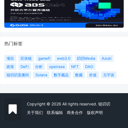
热门标签
项目
区块链
gamefi
web3.0
叨叨Media
Azuki
政策
DeFi
分析
opensea
NFT
DAO
链叨叨直播间
Solana
数字藏品
数藏
价值
元宇宙
Copyright © 2026 All rights reserved. 链叨叨
关于我们
联系编辑
商务合作
版权声明