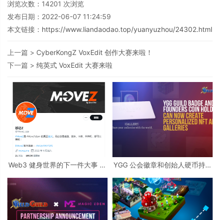
浏览次数：
14201
次浏览
发布日期：2022-06-07 11:24:59
本文链接：
https://www.liandaodao.top/yuanyuzhou/24302.html
上一篇 >
CyberKongZ VoxEdit 创作大赛来啦！
下一篇 >
纯英式 VoxEdit 大赛来啦
Web3 健身世界的下一件大事 —
YGG 公会徽章和创始人硬币持有
《MoveZ》
者现在可以创建个性化的 NFT 艺
术画廊啦