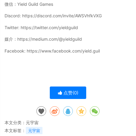
微信：Yield Guild Games
Discord: https://discord.com/invite/AWSVhfkVXG
Twitter: https://twitter.com/yieldguild
媒介：https://medium.com/@yieldguild
Facebook: https://www.facebook.com/yield.guil
点赞(
0
)
本文分类：
元宇宙
本文标签：
元宇宙