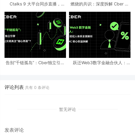
Ctalks 9 大平台同步直播，
燃烧的共识：深度拆解 Cber 平
Crazylive 华尔街创始人专场访
台币 CMC“极致通缩”背后的超级
问即将开启
飞轮
告别“千链孤岛”：Cber独立引擎
跃迁Web3数字金融合伙人：
如何让交易真正“随心而易”？
Cber经纪人体系全景解析与CMC
核心权益拆解
评论列表
共有
0
条评论
暂无评论
发表评论