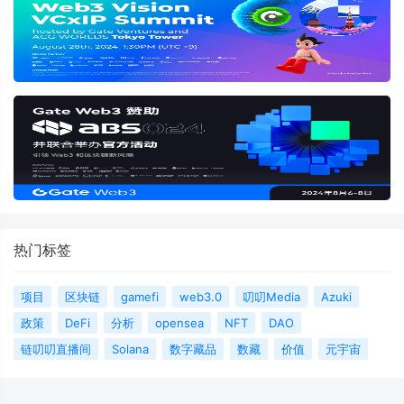
热门标签
项目
区块链
gamefi
web3.0
叨叨Media
Azuki
政策
DeFi
分析
opensea
NFT
DAO
链叨叨直播间
Solana
数字藏品
数藏
价值
元宇宙