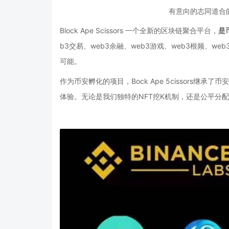
有意向的志同道合
Block Ape Scissors
一个全新的区块链聚合平台，
是
b3交易、web3余融、web3游戏、web3根频、
可能。
作为币安孵化
的项目，
Bock Ape 5cissor
体验。无论是我们独特的NFT挖
K机制，还是公平分