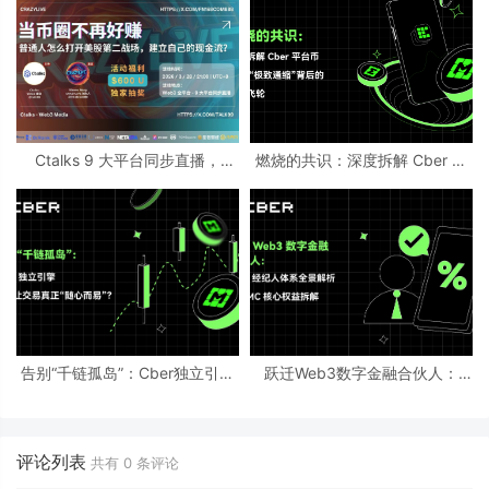
Ctalks 9 大平台同步直播，
燃烧的共识：深度拆解 Cber 平
Crazylive 华尔街创始人专场访
台币 CMC“极致通缩”背后的超级
问即将开启
飞轮
告别“千链孤岛”：Cber独立引擎
跃迁Web3数字金融合伙人：
如何让交易真正“随心而易”？
Cber经纪人体系全景解析与CMC
核心权益拆解
评论列表
共有
0
条评论